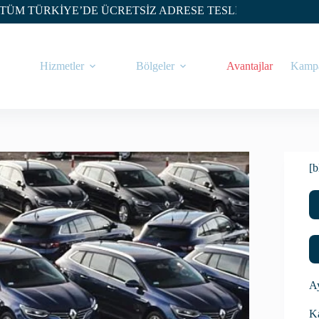
İYE’DE ÜCRETSİZ ADRESE TESLİM
Hizmetler
Bölgeler
Avantajlar
Kampa
[b
Ay
Ka