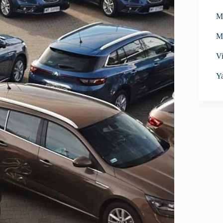
M
M
Vi
Ya