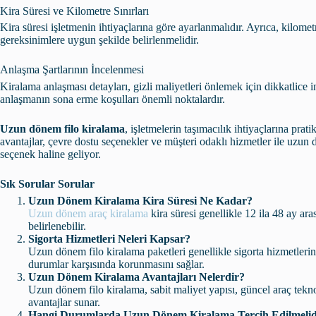
Kira Süresi ve Kilometre Sınırları
Kira süresi işletmenin ihtiyaçlarına göre ayarlanmalıdır. Ayrıca, kilometr
gereksinimlere uygun şekilde belirlenmelidir.
Anlaşma Şartlarının İncelenmesi
Kiralama anlaşması detayları, gizli maliyetleri önlemek için dikkatlice 
anlaşmanın sona erme koşulları önemli noktalardır.
Uzun dönem filo kiralama
, işletmelerin taşımacılık ihtiyaçlarına pra
avantajlar, çevre dostu seçenekler ve müşteri odaklı hizmetler ile uzun 
seçenek haline geliyor.
Sık Sorular Sorular
Uzun Dönem Kiralama Kira Süresi Ne Kadar?
Uzun dönem araç kiralama
kira süresi genellikle 12 ila 48 ay ara
belirlenebilir.
Sigorta Hizmetleri Neleri Kapsar?
Uzun dönem filo kiralama paketleri genellikle sigorta hizmetlerini 
durumlar karşısında korunmasını sağlar.
Uzun Dönem Kiralama Avantajları Nelerdir?
Uzun dönem filo kiralama, sabit maliyet yapısı, güncel araç teknol
avantajlar sunar.
Hangi Durumlarda Uzun Dönem Kiralama Tercih Edilmelid