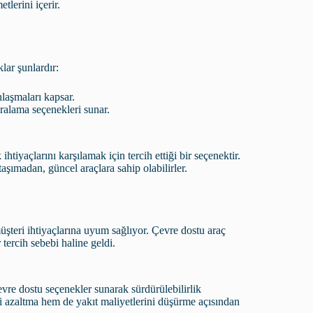
tlerini içerir.
lar şunlardır:
laşmaları kapsar.
iralama seçenekleri sunar.
htiyaçlarını karşılamak için tercih ettiği bir seçenektir.
aşımadan, güncel araçlara sahip olabilirler.
üşteri ihtiyaçlarına uyum sağlıyor. Çevre dostu araç
 tercih sebebi haline geldi.
çevre dostu seçenekler sunarak sürdürülebilirlik
iyi azaltma hem de yakıt maliyetlerini düşürme açısından