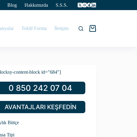
Blog
Hakkımızda
S.S.S.
nyalar
Teklif Formu
İletişim
Tekliflerim
locksy-content-block id="684"]
0 850 242 07 04
AVANTAJLARI KEŞFEDİN
lık Bütçe
sa Tipi