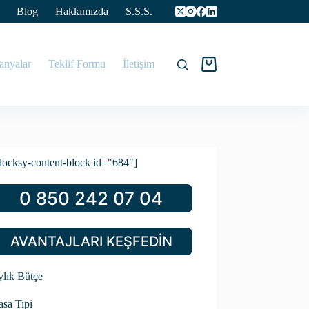
Blog
Hakkımızda
S.S.S.
nyalar
Teklif Formu
İletişim
Tekliflerim
locksy-content-block id="684"]
0 850 242 07 04
AVANTAJLARI KEŞFEDİN
lık Bütçe
sa Tipi