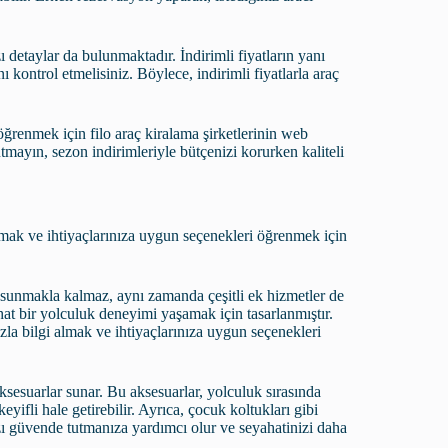
 detaylar da bulunmaktadır. İndirimli fiyatların yanı
ı kontrol etmelisiniz. Böylece, indirimli fiyatlarla araç
 öğrenmek için filo araç kiralama şirketlerinin web
nutmayın, sezon indirimleriyle bütçenizi korurken kaliteli
lmak ve ihtiyaçlarınıza uygun seçenekleri öğrenmek için
ti sunmakla kalmaz, aynı zamanda çeşitli ek hizmetler de
ahat bir yolculuk deneyimi yaşamak için tasarlanmıştır.
la bilgi almak ve ihtiyaçlarınıza uygun seçenekleri
aksesuarlar sunar. Bu aksesuarlar, yolculuk sırasında
yifli hale getirebilir. Ayrıca, çocuk koltukları gibi
zı güvende tutmanıza yardımcı olur ve seyahatinizi daha