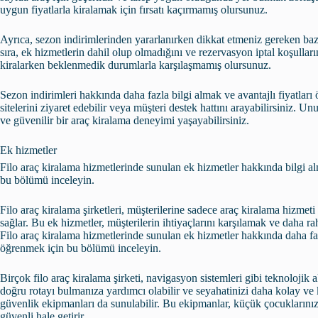
uygun fiyatlarla kiralamak için fırsatı kaçırmamış olursunuz.
Ayrıca, sezon indirimlerinden yararlanırken dikkat etmeniz gereken bazı
sıra, ek hizmetlerin dahil olup olmadığını ve rezervasyon iptal koşulların
kiralarken beklenmedik durumlarla karşılaşmamış olursunuz.
Sezon indirimleri hakkında daha fazla bilgi almak ve avantajlı fiyatları
sitelerini ziyaret edebilir veya müşteri destek hattını arayabilirsiniz. U
ve güvenilir bir araç kiralama deneyimi yaşayabilirsiniz.
Ek hizmetler
Filo araç kiralama hizmetlerinde sunulan ek hizmetler hakkında bilgi a
bu bölümü inceleyin.
Filo araç kiralama şirketleri, müşterilerine sadece araç kiralama hizme
sağlar. Bu ek hizmetler, müşterilerin ihtiyaçlarını karşılamak ve daha r
Filo araç kiralama hizmetlerinde sunulan ek hizmetler hakkında daha faz
öğrenmek için bu bölümü inceleyin.
Birçok filo araç kiralama şirketi, navigasyon sistemleri gibi teknolojik 
doğru rotayı bulmanıza yardımcı olabilir ve seyahatinizi daha kolay ve ke
güvenlik ekipmanları da sunulabilir. Bu ekipmanlar, küçük çocuklarını
güvenli hale getirir.