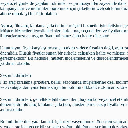
veya özel günlerde yapılan indirimler ve promosyonlar sayesinde daha uy
kampanyaları ve indirimleri öğrenmek için şirketlerin web sitelerini düz
abone olmak iyi bir fikir olabilir.
Ayrıca, filo araç kiralama şirketlerinin müşteri hizmetleriyle iletişime ge
Müşteri hizmetleri temsilcileri size farklı araç seçenekleri ve fiyatlandı
ihtiyaçlarınıza en uygun fiyatı bulmanız daha kolay olacaktır.
Unutmayın, fiyat karşılaştırması yaparken sadece fiyatları değil, aynı
önemlidir. Düşük fiyatlar sunan bir şirketle çalışırken kalite ve müşter
gerekmektedir. Bu nedenle, müşteri incelemelerini ve derecelendirmeler
yardımcı olabilir.
Sezon indirimleri
Filo araç kiralama şirketleri, belirli sezonlarda müşterilerine özel indir
ve avantajlardan yararlanmak için bu bölümü dikkatlice okumanızı öner
Sezon indirimleri, genellikle tatil dönemleri, bayramlar veya özel etkinli
dönemlerde filo araç kiralama şirketleri, müşterilerine cazip fiyatlar ve
ayırmaktadır.
Bu indirimlerden yararlanmak için rezervasyonunuzu önceden yapmanız ö
sayıda araç için geçerlidir ve talep yoğun olduğunda yer bulmak zorlaşa