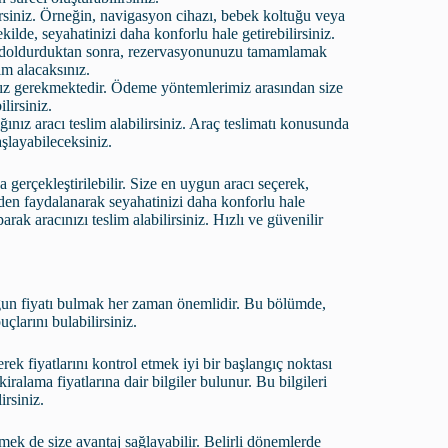
irsiniz. Örneğin, navigasyon cihazı, bebek koltuğu veya
kilde, seyahatinizi daha konforlu hale getirebilirsiniz.
de doldurduktan sonra, rezervasyonunuzu tamamlamak
im alacaksınız.
 gerekmektedir. Ödeme yöntemlerimiz arasından size
lirsiniz.
ğınız aracı teslim alabilirsiniz. Araç teslimatı konusunda
aşlayabileceksiniz.
gerçekleştirilebilir. Size en uygun aracı seçerek,
erden faydalanarak seyahatinizi daha konforlu hale
k aracınızı teslim alabilirsiniz. Hızlı ve güvenilir
 uygun fiyatı bulmak her zaman önemlidir. Bu bölümde,
uçlarını bulabilirsiniz.
derek fiyatlarını kontrol etmek iyi bir başlangıç noktası
kiralama fiyatlarına dair bilgiler bulunur. Bu bilgileri
irsiniz.
tmek de size avantaj sağlayabilir. Belirli dönemlerde