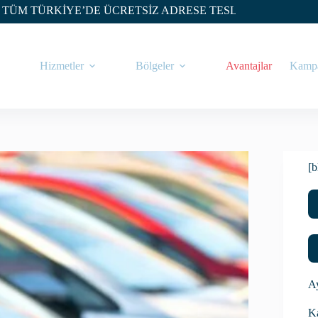
RKİYE’DE ÜCRETSİZ ADRESE TESLİM
Hizmetler
Bölgeler
Avantajlar
Kampa
[b
Ay
Ka