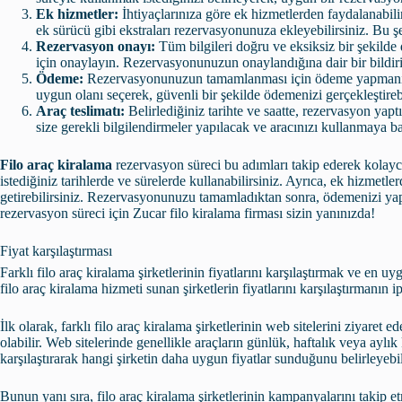
Ek hizmetler:
İhtiyaçlarınıza göre ek hizmetlerden faydalanabil
ek sürücü gibi ekstraları rezervasyonunuza ekleyebilirsiniz. Bu şe
Rezervasyon onayı:
Tüm bilgileri doğru ve eksiksiz bir şekil
için onaylayın. Rezervasyonunuzun onaylandığına dair bir bildir
Ödeme:
Rezervasyonunuzun tamamlanması için ödeme yapmanız
uygun olanı seçerek, güvenli bir şekilde ödemenizi gerçekleştirebi
Araç teslimatı:
Belirlediğiniz tarihte ve saatte, rezervasyon yaptı
size gerekli bilgilendirmeler yapılacak ve aracınızı kullanmaya b
Filo araç kiralama
rezervasyon süreci bu adımları takip ederek kolayca 
istediğiniz tarihlerde ve sürelerde kullanabilirsiniz. Ayrıca, ek hizmetl
getirebilirsiniz. Rezervasyonunuzu tamamladıktan sonra, ödemenizi yapara
rezervasyon süreci için Zucar filo kiralama firması sizin yanınızda!
Fiyat karşılaştırması
Farklı filo araç kiralama şirketlerinin fiyatlarını karşılaştırmak ve en
filo araç kiralama hizmeti sunan şirketlerin fiyatlarını karşılaştırmanın ip
İlk olarak, farklı filo araç kiralama şirketlerinin web sitelerini ziyaret e
olabilir. Web sitelerinde genellikle araçların günlük, haftalık veya aylık 
karşılaştırarak hangi şirketin daha uygun fiyatlar sunduğunu belirleyebil
Bunun yanı sıra, filo araç kiralama şirketlerinin kampanyalarını takip e