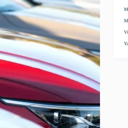
M
M
Vi
Ya