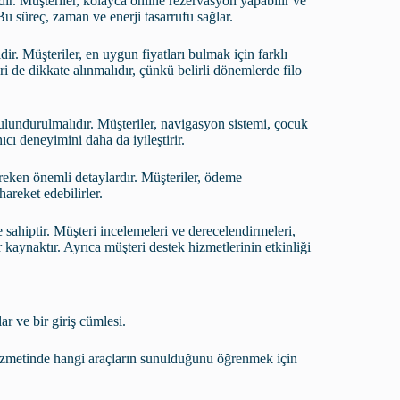
dır. Müşteriler, kolayca online rezervasyon yapabilir ve
. Bu süreç, zaman ve enerji tasarrufu sağlar.
idir. Müşteriler, en uygun fiyatları bulmak için farklı
mleri de dikkate alınmalıdır, çünkü belirli dönemlerde filo
lundurulmalıdır. Müşteriler, navigasyon sistemi, çocuk
nıcı deneyimini daha da iyileştirir.
ereken önemli detaylardır. Müşteriler, ödeme
hareket edebilirler.
sahiptir. Müşteri incelemeleri ve derecelendirmeleri,
r kaynaktır. Ayrıca müşteri destek hizmetlerinin etkinliği
ar ve bir giriş cümlesi.
 hizmetinde hangi araçların sunulduğunu öğrenmek için