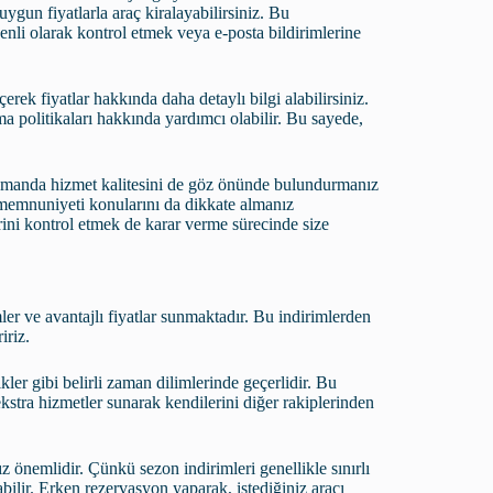
gun fiyatlarla araç kiralayabilirsiniz. Bu
enli olarak kontrol etmek veya e-posta bildirimlerine
çerek fiyatlar hakkında daha detaylı bilgi alabilirsiniz.
rma politikaları hakkında yardımcı olabilir. Bu sayede,
 zamanda hizmet kalitesini de göz önünde bulundurmanız
i memnuniyeti konularını da dikkate almanız
ini kontrol etmek de karar verme sürecinde size
imler ve avantajlı fiyatlar sunmaktadır. Bu indirimlerden
iriz.
kler gibi belirli zaman dilimlerinde geçerlidir. Bu
 ekstra hizmetler sunarak kendilerini diğer rakiplerinden
nemlidir. Çünkü sezon indirimleri genellikle sınırlı
bilir. Erken rezervasyon yaparak, istediğiniz aracı