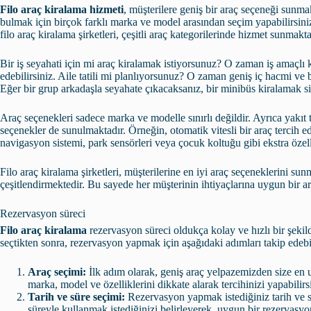
Filo araç kiralama hizmeti
, müşterilere geniş bir araç seçeneği sunmak
bulmak için birçok farklı marka ve model arasından seçim yapabilirsiniz.
filo araç kiralama şirketleri, çeşitli araç kategorilerinde hizmet sunmakta
Bir iş seyahati için mi araç kiralamak istiyorsunuz? O zaman iş amaçlı k
edebilirsiniz. Aile tatili mi planlıyorsunuz? O zaman geniş iç hacmi ve b
Eğer bir grup arkadaşla seyahate çıkacaksanız, bir minibüs kiralamak si
Araç seçenekleri sadece marka ve modelle sınırlı değildir. Ayrıca yakıt tip
seçenekler de sunulmaktadır. Örneğin, otomatik vitesli bir araç tercih ed
navigasyon sistemi, park sensörleri veya çocuk koltuğu gibi ekstra özelli
Filo araç kiralama şirketleri, müşterilerine en iyi araç seçeneklerini sun
çeşitlendirmektedir. Bu sayede her müşterinin ihtiyaçlarına uygun bir
Rezervasyon süreci
Filo araç kiralama
rezervasyon süreci oldukça kolay ve hızlı bir şekilde
seçtikten sonra, rezervasyon yapmak için aşağıdaki adımları takip edebil
Araç seçimi:
İlk adım olarak, geniş araç yelpazemizden size en u
marka, model ve özelliklerini dikkate alarak tercihinizi yapabilirs
Tarih ve süre seçimi:
Rezervasyon yapmak istediğiniz tarih ve sü
süreyle kullanmak istediğinizi belirleyerek, uygun bir rezervasyon