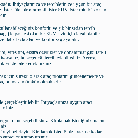
tadır. İhtiyaçlarınıza ve tercihlerinize uygun bir araç
 İster lüks bir otomobil, ister SUV, ister minibüs olsun,
dır.
ullanabileceğiniz konforlu ve şık bir sedan tercih
agaj kapasitesi olan bir SUV sizin için ideal olabilir.
ze daha fazla alan ve konfor sağlayabilir.
i, vites tipi, ekstra özellikler ve donanımlar gibi farklı
iyorsanız, bu seçeneği tercih edebilirsiniz. Ayrıca,
kleri de talep edebilirsiniz.
mak için sürekli olarak araç filolarını güncellemekte ve
 araç bulması mümkün olmaktadır.
 gerçekleştirilebilir. İhtiyaçlarınıza uygun aracı
irsiniz:
ygun olanı seçebilirsiniz. Kiralamak istediğiniz aracın
iniz.
reyi belirleyin. Kiralamak istediğiniz aracı ne kadar
 süreci oluşturabilirsiniz.