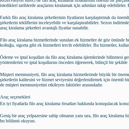
Rezervasyon süreci de filo araç kiralama fırsatlarının önemli bir parçası
istedikleri tarihlerde araçlarını kiralamak için adımları takip edebilirler
Farklı filo araç kiralama şirketlerinin fiyatlarını karşılaştırmak da öneml
şirketlerin tekliflerini inceleyebilir ve karşılaştırabilirler. Sezon indiri
araç kiralama şirketleri avantajlı fiyatlar sunabilir.
Filo araç kiralama hizmetlerinde sunulan ek hizmetler de göz önünde bu
koltuğu, sigorta gibi ek hizmetleri tercih edebilirler. Bu hizmetler, kulla
Ödeme ve iptal koşulları da filo araç kiralama işlemlerinde bilinmesi g
yöntemlerini ve iptal koşullarını önceden öğrenerek, bilinçli bir şekilde 
Müşteri memnuniyeti, filo araç kiralama hizmetlerinde büyük bir öneme 
şirketlerin kalitesini ve hizmet seviyesini değerlendirmek için önemli bi
de müşteri memnuniyetini etkileyen faktörler arasındadır.
Araç seçenekleri
En iyi fiyatlarla filo araç kiralama fırsatları hakkında konuşulacak konul
Geniş bir araç yelpazesine sahip olmanın yanı sıra, filo araç kiralama
bu bölümü okuyun.