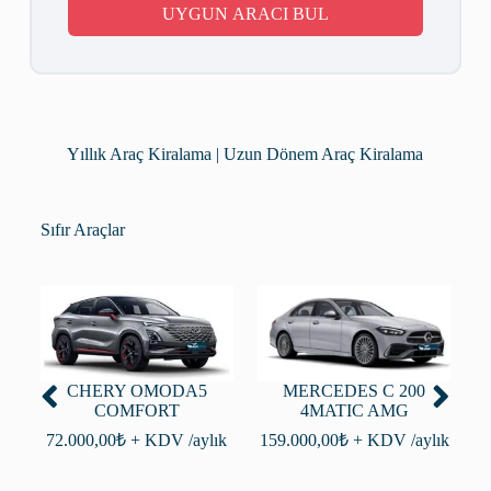
UYGUN ARACI BUL
Yıllık Araç Kiralama | Uzun Dönem Araç Kiralama
Sıfır Araçlar
CHERY OMODA5
MERCEDES C 200
COMFORT
4MATIC AMG
C
72.000,00
₺
+ KDV /aylık
159.000,00
₺
+ KDV /aylık
3