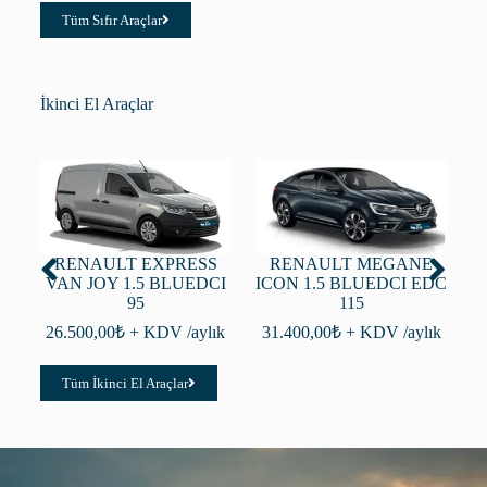
Tüm Sıfır Araçlar
İkinci El Araçlar
RENAULT EXPRESS
RENAULT MEGANE
F
VAN JOY 1.5 BLUEDCI
ICON 1.5 BLUEDCI EDC
95
115
2
26.500,00
₺
+ KDV /aylık
31.400,00
₺
+ KDV /aylık
Tüm İkinci El Araçlar