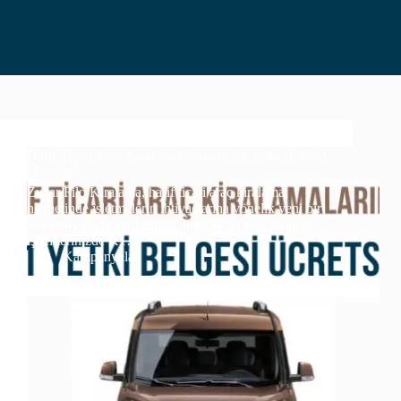
Hafif Ticari Araç Kiralamalarınızda K1 Yetki Belgesi
Ücretsiz!
Zucar Filo Kiralama, hafif ticari araç kiralama
hizmetinde işletmelerin ihtiyaçlarına yönelik yeni bir
kampanya sunuyor! Şimdi, hafif ticari araç kiralama
işlemlerinizde K1…
Kampanyalar