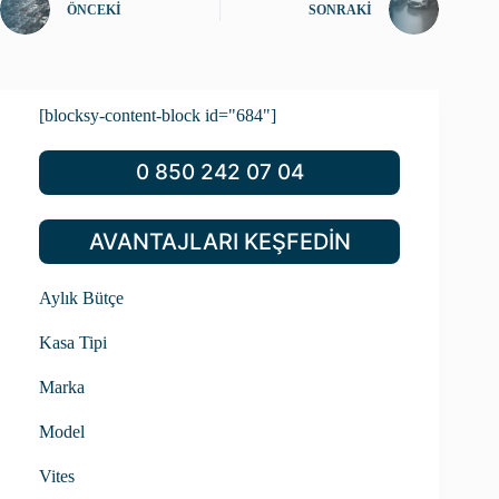
ÖNCEKI
SONRAKI
[blocksy-content-block id="684"]
0 850 242 07 04
AVANTAJLARI KEŞFEDİN
Aylık Bütçe
Kasa Tipi
Marka
Model
Vites