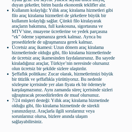
duyan şirketler, birim bazda ekonomik teklifler alır.
Kullanım kolaylığı: Yıllık araç kiralama hizmetleri gibi
filo araç kiralama hizmetleri de şirketlere büyük bir
kullanım kolaylığı sağlar. Çünkü filo kiralayarak
araçların bakımına, full kaskosuna, sigortasına ve
MTV’sine, muayene ücretlerine ve yedek parçasına
“ek” ödeme yapmanıza gerek kalmaz. Ayrıca bu
prosedürlerle de uğraşmanıza gerek kalmaz.
Ücretsiz araç ikamesi: Uzun dönem araç kiralama
hizmetlerinde olduğu gibi, filo kiralama hizmetlerinde
de ücretsiz araç ikamesinden faydalanırsınız. Bu sayede
kiraladığınız araçlar, Türkiye’nin neresinde olursanız
olun ücretsiz bir şekilde sizlere ulaştırılır.
Şeffaflık politikası: Zucar olarak, hizmetlerimizi büyük
bir titizlik ve şeffaflıkla yürütüyoruz. Bu nedenle
sözleşme içerisinde yer alan fiyata ek bir ödemeyle
karşılaşmazsınız. Aynı zamanda süreç içerisinde sizleri
uğraştıracak prosedürlerden de muaf olursunuz.
7/24 müşteri desteği: Yıllık araç kiralama hizmetinde
olduğu gibi, filo kiralama hizmetinde de sürekli
yanınızdayız. Araçlarla ilgili sorularınız veya
sorunlarınız olursa, bizlere anında ulaşım
sağlayabilirsiniz.