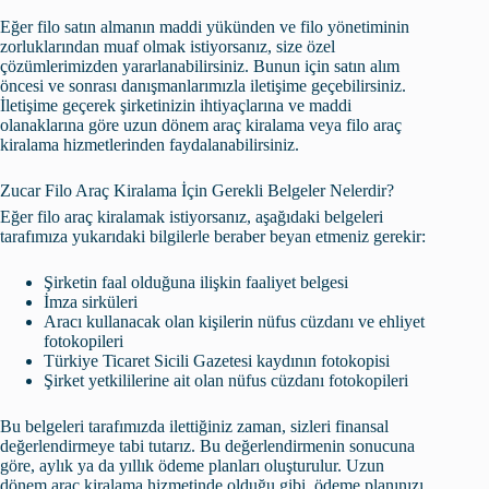
Eğer filo satın almanın maddi yükünden ve filo yönetiminin
zorluklarından muaf olmak istiyorsanız, size özel
çözümlerimizden yararlanabilirsiniz. Bunun için satın alım
öncesi ve sonrası danışmanlarımızla iletişime geçebilirsiniz.
İletişime geçerek şirketinizin ihtiyaçlarına ve maddi
olanaklarına göre uzun dönem araç kiralama veya filo araç
kiralama hizmetlerinden faydalanabilirsiniz.
Zucar Filo Araç Kiralama İçin Gerekli Belgeler Nelerdir?
Eğer filo araç kiralamak istiyorsanız, aşağıdaki belgeleri
tarafımıza yukarıdaki bilgilerle beraber beyan etmeniz gerekir:
Şirketin faal olduğuna ilişkin faaliyet belgesi
İmza sirküleri
Aracı kullanacak olan kişilerin nüfus cüzdanı ve ehliyet
fotokopileri
Türkiye Ticaret Sicili Gazetesi kaydının fotokopisi
Şirket yetkililerine ait olan nüfus cüzdanı fotokopileri
Bu belgeleri tarafımızda ilettiğiniz zaman, sizleri finansal
değerlendirmeye tabi tutarız. Bu değerlendirmenin sonucuna
göre, aylık ya da yıllık ödeme planları oluşturulur. Uzun
dönem araç kiralama hizmetinde olduğu gibi, ödeme planınızı