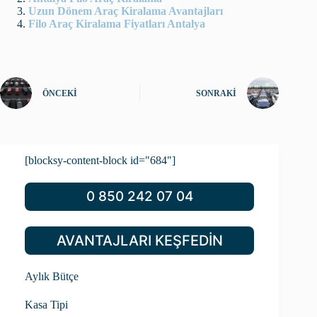
Uzun Dönem Araç Kiralama Avantajları
Filo Araç Kiralama Fiyatları Antalya
ÖNCEKI
SONRAKI
[blocksy-content-block id="684"]
0 850 242 07 04
AVANTAJLARI KEŞFEDİN
Aylık Bütçe
Kasa Tipi